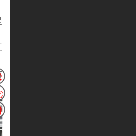
提
工
有