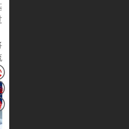
基
过
，
将
流