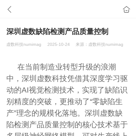
深圳虚数缺陷检测产品质量控制
虚数科技numimag
2025-10-24
来源：虚数科技numimag
在当前制造业转型升级的浪潮
中，深圳虚数科技凭借其深度学习驱
动的AI视觉检测技术，实现了缺陷识
别精度的突破，更推动了“零缺陷生
产”理念的规模化落地。深圳虚数缺
陷检测产品质量控制的核心技术基于
多层级神经网络模型，可对生产线上