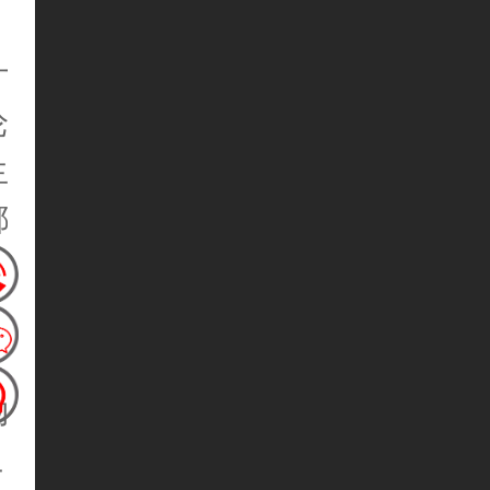
计
论
生
都
物
上