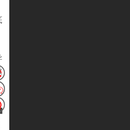
底
异
微
、