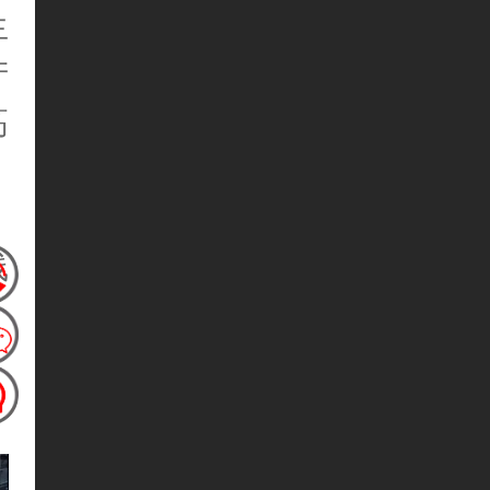
生
产
高
线