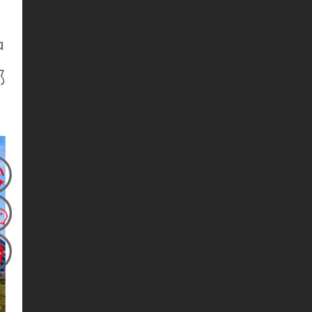
。
中
部