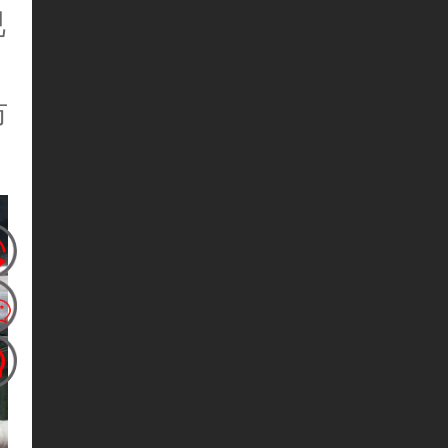
视
，
纺