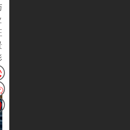
与
业
征
景
形
，