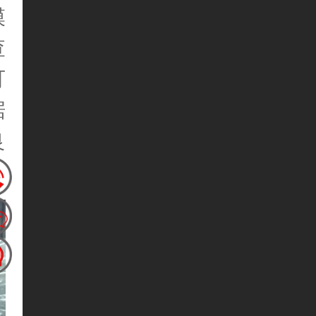
模
查
可
据
良