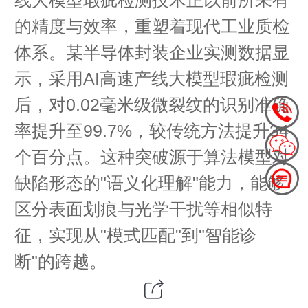
的精度与效率，重塑着现代工业质检
体系。某半导体封装企业实测数据显
示，采用AI高速产线大模型瑕疵检测
后，对0.02毫米级微裂纹的识别准确
率提升至99.7%，较传统方法提升34
个百分点。这种突破源于算法模型对
缺陷形态的"语义化理解"能力，能够
区分表面划痕与光学干扰等相似特
征，实现从"模式匹配"到"智能诊
断"的跨越。