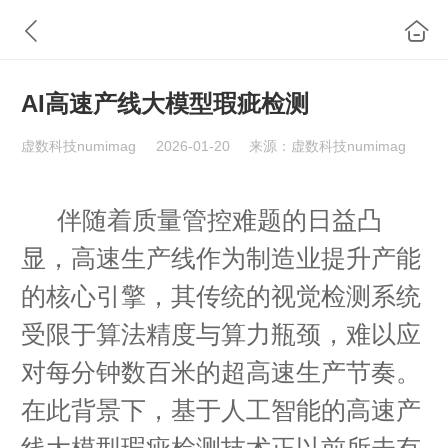
AI高速产线大模型瑕疵检测
虚数科技numimag
2026-01-20
来源：虚数科技numimag
伴随着质量管控难题的日益凸
显，高速生产线作为制造业提升产能
的核心引擎，其传统的视觉检测系统
受限于算法精度与算力瓶颈，难以应
对每分钟数百米的超高速生产节奏。
在此背景下，基于人工智能的高速产
线大模型瑕疵检测技术正以前所未有